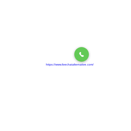
https://www.livechatalternative.com/
Büro:
31S2, An Hoa 2 Block, An Binh Ward, Stadt
Bien Hoa, Provinz Dong Nai, Vietnam
Fabrik:
Straße 03, Industriepark Ho Nai 3, Bezirk
Trang Bom, Provinz Dong Nai, Vietnam
Ansprechpartner:
John Nguyen
Telefon:
+84-919 123 525
Fax:
+84-2513 685 558
E-Mail:
tund@ontops.vn
/
ontops@ontops.vn