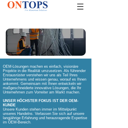
OEM-Lösungen machen es einfach, visionäre
Projekte in die Realität umzusetzen. Als führender
Erstausrüster verstehen wir uns als Teil Ihres
Unternehmens und wissen genau, worauf es Ihnen
ankommt. Gemeinsam mit Ihnen entwickeln wir
maßgeschneiderte innovative Lösungen, die Ihr
Unternehmen zum Vorreiter am Markt machen.
UNSER HÖCHSTER FOKUS IST DER OEM-
KUNDE
Unsere Kunden stehen immer im Mittelpunkt
unseres Handelns. Verlassen Sie sich auf unsere
langjährige Erfahrung und herausragende Expertise
im OEM-Bereich.